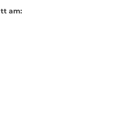
tt am:
TRAUERFALL
VORSORGE
RUHE